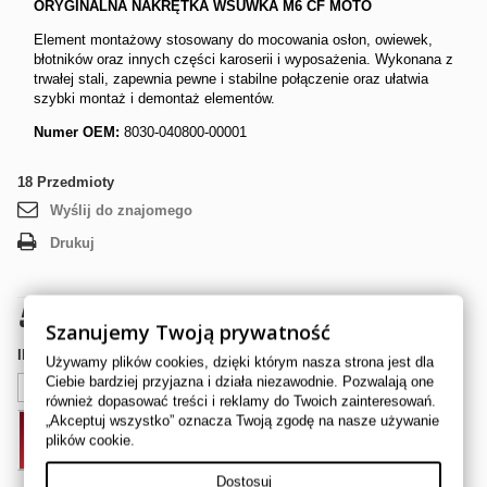
ORYGINALNA NAKRĘTKA WSUWKA M6 CF MOTO
Element montażowy stosowany do mocowania osłon, owiewek,
błotników oraz innych części karoserii i wyposażenia. Wykonana z
trwałej stali, zapewnia pewne i stabilne połączenie oraz ułatwia
szybki montaż i demontaż elementów.
Numer OEM:
8030-040800-00001
18
Przedmioty
Wyślij do znajomego
Drukuj
5,00 zł
brutto
Szanujemy Twoją prywatność
Ilość
Używamy plików cookies, dzięki którym nasza strona jest dla
Ciebie bardziej przyjazna i działa niezawodnie. Pozwalają one
również dopasować treści i reklamy do Twoich zainteresowań.
„Akceptuj wszystko” oznacza Twoją zgodę na nasze używanie
DODAJ DO KOSZYKA
plików cookie.
Dostosuj