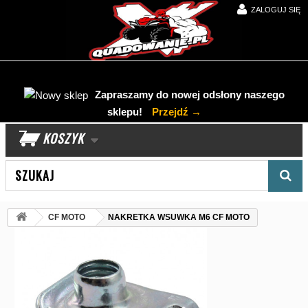
ZALOGUJ SIĘ
Zapraszamy do nowej odsłony naszego
sklepu!
Przejdź →
KOSZYK
Wyszukaj produkt
CF MOTO
NAKRETKA WSUWKA M6 CF MOTO