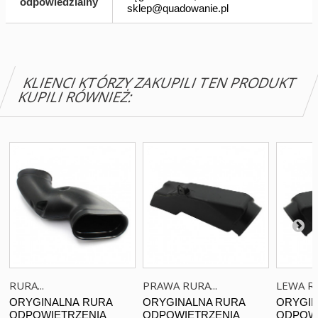
odpowiedzialny
sklep@quadowanie.pl
KLIENCI KTÓRZY ZAKUPILI TEN PRODUKT
KUPILI RÓWNIEŻ:
RURA...
PRAWA RURA...
LEWA RU
ORYGINALNA RURA
ORYGINALNA RURA
ORYGIN
ODPOWIETRZENIA
ODPOWIETRZENIA
ODPOWI