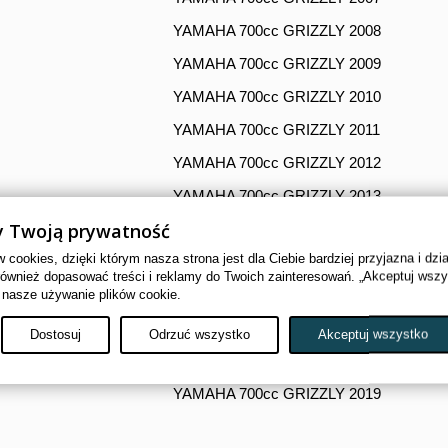
YAMAHA 700cc GRIZZLY 2008
YAMAHA 700cc GRIZZLY 2009
YAMAHA 700cc GRIZZLY 2010
YAMAHA 700cc GRIZZLY 2011
YAMAHA 700cc GRIZZLY 2012
YAMAHA 700cc GRIZZLY 2013
 Twoją prywatność
YAMAHA 700cc GRIZZLY 2014
cookies, dzięki którym nasza strona jest dla Ciebie bardziej przyjazna i dzi
YAMAHA 700cc GRIZZLY 2015
również dopasować treści i reklamy do Twoich zainteresowań. „Akceptuj wsz
YAMAHA 700cc GRIZZLY 2016
 nasze używanie plików cookie.
YAMAHA 700cc GRIZZLY 2017
Dostosuj
Odrzuć wszystko
Akceptuj wszystko
YAMAHA 700cc GRIZZLY 2018
YAMAHA 700cc GRIZZLY 2019