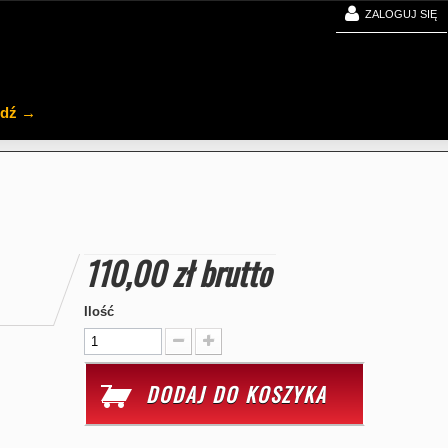
ZALOGUJ SIĘ
jdź →
110,00 zł
brutto
Ilość
DODAJ DO KOSZYKA