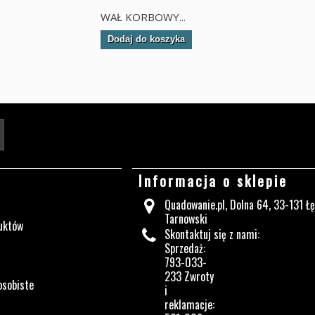
WAŁ KORBOWY...
Dodaj do koszyka
Twój adres e-mail
Informacja o sklepie
Quadowanie.pl, Dolna 64, 33-131 Ł
Tarnowski
uktów
Skontaktuj się z nami:
Sprzedaż:
793-033-
233 Zwroty
osobiste
i
reklamacje: