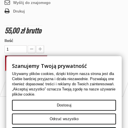
Wyślij do znajomego
Drukuj
55,00 zł
brutto
Ilość
DODAJ DO KOSZYKA
Szanujemy Twoją prywatność
Używamy plików cookies, dzięki którym nasza strona jest dla
Ciebie bardziej przyjazna i działa niezawodnie. Pozwalają one
również dopasować treści i reklamy do Twoich zainteresowań.
PASUJE DO
„Akceptuj wszystko” oznacza Twoją zgodę na nasze używanie
plików cookie.
HONDA 350cc TRX 350 4x4 2000
Dostosuj
HONDA 350cc TRX 350 4x4 2001
Odrzuć wszystko
HONDA 350cc TRX 350 4x4 2002