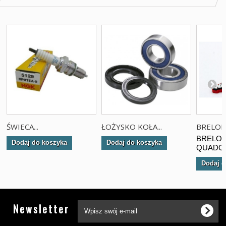
ŚWIECA...
ŁOŻYSKO KOŁA...
BRELOK.
BRELOK
Dodaj do koszyka
Dodaj do koszyka
QUADOW
Dodaj d
Tw
Newsletter