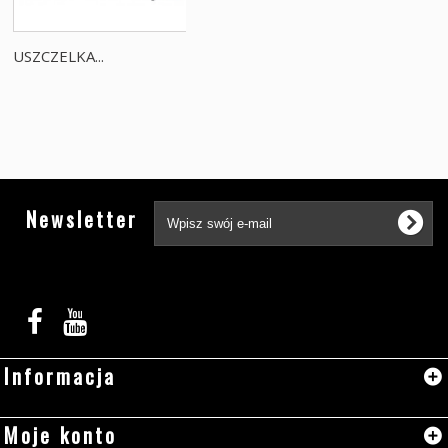
USZCZELKA...
Tw
Newsletter
Informacja
Moje konto