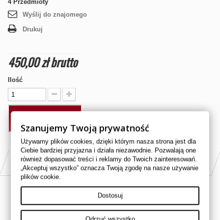
4
Przedmioty
Wyślij do znajomego
Drukuj
450,00 zł
brutto
Ilość
DODAJ DO KOSZYKA
Szanujemy Twoją prywatność
Używamy plików cookies, dzięki którym nasza strona jest dla
Ciebie bardziej przyjazna i działa niezawodnie. Pozwalają one
PASUJE DO
również dopasować treści i reklamy do Twoich zainteresowań.
„Akceptuj wszystko” oznacza Twoją zgodę na nasze używanie
plików cookie.
HONDA 500cc TRX 500 2005
Dostosuj
HONDA 500cc TRX 500 2006
Odrzuć wszystko