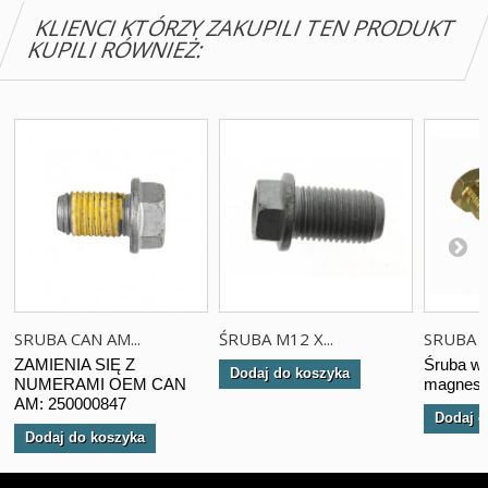
KLIENCI KTÓRZY ZAKUPILI TEN PRODUKT
KUPILI RÓWNIEŻ:
SRUBA CAN AM...
ŚRUBA M12 X...
SRUBA S
ZAMIENIA SIĘ Z
Śruba wy
Dodaj do koszyka
NUMERAMI OEM CAN
magnes, 
AM: 250000847
Dodaj d
Dodaj do koszyka