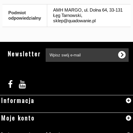
AMH MARGO, ul. Dolna 64, 33-131
Podmiot
Łęg Tarnowski,
odpowiedzialny
sklep@quadowanie.pl
Tw
Newsletter
Informacja
Moje konto