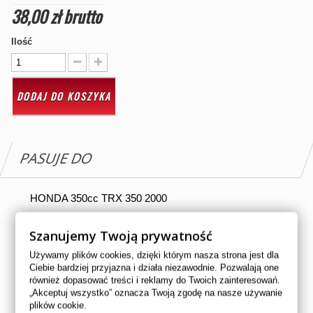
38,00 zł
brutto
Ilość
DODAJ DO KOSZYKA
PASUJE DO
HONDA 350cc TRX 350 2000
HONDA 350cc TRX 350 2001
Szanujemy Twoją prywatność
HONDA 350cc TRX 350 2002
Używamy plików cookies, dzięki którym nasza strona jest dla
HONDA 350cc TRX 350 2003
Ciebie bardziej przyjazna i działa niezawodnie. Pozwalają one
również dopasować treści i reklamy do Twoich zainteresowań.
HONDA 350cc TRX 350 2004
„Akceptuj wszystko” oznacza Twoją zgodę na nasze używanie
plików cookie.