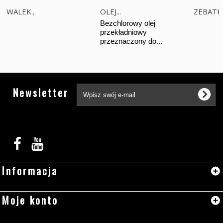
WALEK...
OLEJ...
ZEBATKA
Bezchlorowy olej
przekładniowy
przeznaczony do...
Tw
Newsletter
Informacja
Moje konto