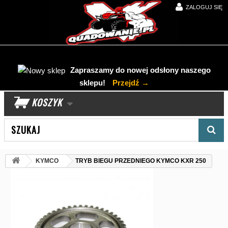
ZALOGUJ SIĘ
Zapraszamy do nowej odsłony naszego
sklepu!
Przejdź →
KOSZYK
Wyszukaj produkt
KYMCO
TRYB BIEGU PRZEDNIEGO KYMCO KXR 250