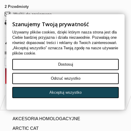
2
Przedmioty
Wyślij do znajomego
Szanujemy Twoją prywatność
Drukuj
Używamy plików cookies, dzięki którym nasza strona jest dla
Ciebie bardziej przyjazna i działa niezawodnie. Pozwalają one
45,00 zł
brutto
również dopasować treści i reklamy do Twoich zainteresowań.
„Akceptuj wszystko” oznacza Twoją zgodę na nasze używanie
Ilość
plików cookie.
Dostosuj
DODAJ DO KOSZYKA
Odrzuć wszystko
Akceptuj wszystko
PASUJE DO
AKCESORIA HOMOLOGACYJNE
ARCTIC CAT