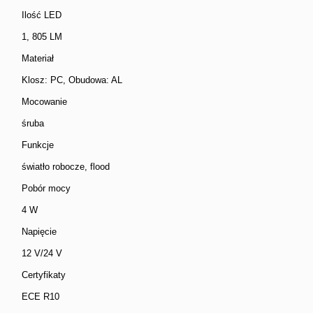
Ilość LED
1, 805 LM
Materiał
Klosz: PC, Obudowa: AL
Mocowanie
śruba
Funkcje
światło robocze, flood
Pobór mocy
4 W
Napięcie
12 V/24 V
Certyfikaty
ECE R10