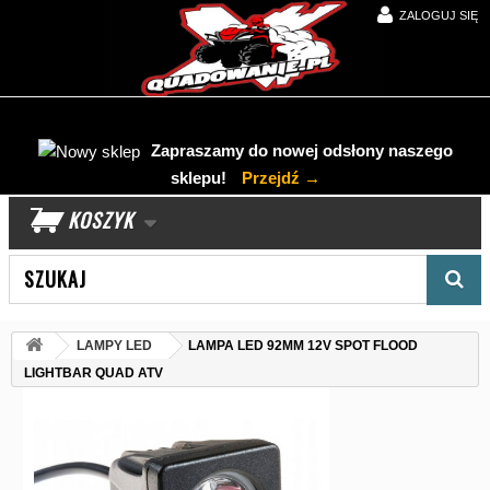
ZALOGUJ SIĘ
Zapraszamy do nowej odsłony naszego
sklepu!
Przejdź →
KOSZYK
Wyszukaj produkt
LAMPY LED
LAMPA LED 92MM 12V SPOT FLOOD
LIGHTBAR QUAD ATV