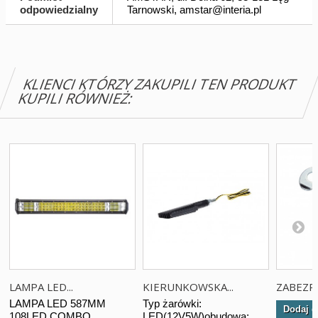
odpowiedzialny
Tarnowski,
amstar@interia.pl
KLIENCI KTÓRZY ZAKUPILI TEN PRODUKT
KUPILI RÓWNIEŻ:
LAMPA LED...
KIERUNKOWSKA...
ZABEZPI
LAMPA LED 587MM
Typ żarówki:
Dodaj d
108LED COMBO
LED(12V5W)obudowa: