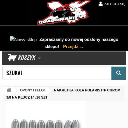
ZALOGUJ SIĘ
Zapraszamy do nowej odsłony naszego
sklepu!
Przejdź →
KOSZYK
Wyszukaj produkt
OPONY I FELGI
NAKRETKA KOLA POLARIS ITP CHROM
3/8 NA KLUCZ 14 /16 SZT