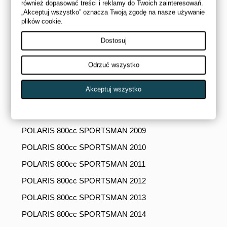
również dopasować treści i reklamy do Twoich zainteresowań.
„Akceptuj wszystko” oznacza Twoją zgodę na nasze używanie
POLARIS 800cc RANGER 2014
plików cookie.
POLARIS 800cc RANGER 2015
Dostosuj
POLARIS 800cc RANGER 2016
POLARIS 800cc SPORTSMAN 2005
Odrzuć wszystko
POLARIS 800cc SPORTSMAN 2006
Akceptuj wszystko
POLARIS 800cc SPORTSMAN 2007
POLARIS 800cc SPORTSMAN 2008
POLARIS 800cc SPORTSMAN 2009
POLARIS 800cc SPORTSMAN 2010
POLARIS 800cc SPORTSMAN 2011
POLARIS 800cc SPORTSMAN 2012
POLARIS 800cc SPORTSMAN 2013
POLARIS 800cc SPORTSMAN 2014