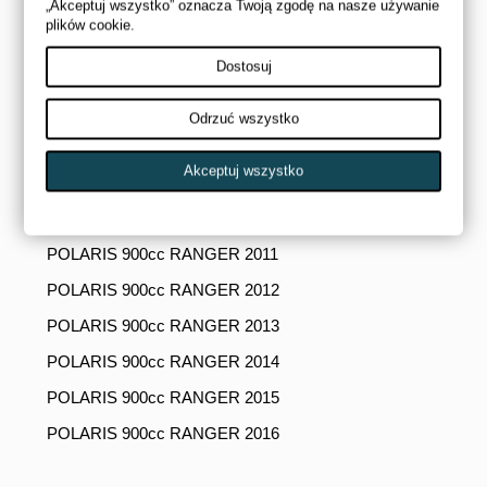
POLARIS 1000cc RANGER 2015
„Akceptuj wszystko” oznacza Twoją zgodę na nasze używanie
plików cookie.
POLARIS 1000cc RANGER 2016
Dostosuj
POLARIS 1000cc RANGER 2017
POLARIS 900cc DIESEL 2012
Odrzuć wszystko
POLARIS 900cc DIESEL 2013
Akceptuj wszystko
POLARIS 900cc DIESEL 2014
POLARIS 1000cc DIESEL 2015
POLARIS 900cc RANGER 2011
POLARIS 900cc RANGER 2012
POLARIS 900cc RANGER 2013
POLARIS 900cc RANGER 2014
POLARIS 900cc RANGER 2015
POLARIS 900cc RANGER 2016