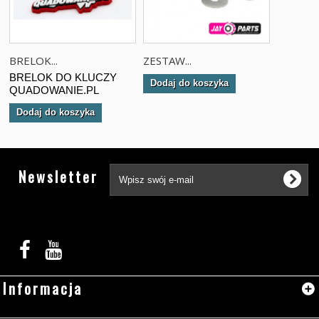
BRELOK...
ZESTAW...
BRELOK DO KLUCZY
Dodaj do koszyka
QUADOWANIE.PL
Dodaj do koszyka
Tw
Newsletter
Informacja