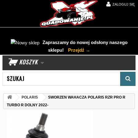
ZALOGUJ SIĘ
Zapraszamy do nowej odsłony naszego
sklepu!
Przejdź →
KOSZYK
Wyszukaj produkt
POLARIS
SWORZEN WAHACZA POLARIS RZR PRO R
TURBO R DOLNY 2022-