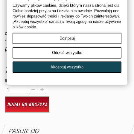
WYSOKIEJ JAKOŚCI ZAMIENNIK SWORZNIA WAHACZA
Używamy plików cookies, dzięki którym nasza strona jest dla
POLARIS RZR PRO R TURBO R - DOLNY
Ciebie bardziej przyjazna i działa niezawodnie. Pozwalają one
również dopasować treści i reklamy do Twoich zainteresowań.
POLARIS OEM#
7082919 = 7082921
„Akceptuj wszystko” oznacza Twoją zgodę na nasze używanie
JAYPARTS SKU#
JP0226
plików cookie.
2
Przedmioty
Dostosuj
Wyślij do znajomego
Drukuj
Odrzuć wszystko
799,00 zł
brutto
Akceptuj wszystko
Ilość
DODAJ DO KOSZYKA
PASUJE DO