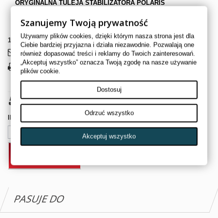
ORYGINALNA TULEJA STABILIZATORA POLARIS
POLARIS OE#
5418905
Szanujemy Twoją prywatność
Używamy plików cookies, dzięki którym nasza strona jest dla
14
Przedmioty
Ciebie bardziej przyjazna i działa niezawodnie. Pozwalają one
Wyślij do znajomego
również dopasować treści i reklamy do Twoich zainteresowań.
„Akceptuj wszystko” oznacza Twoją zgodę na nasze używanie
Drukuj
plików cookie.
Dostosuj
50,00 zł
brutto
Odrzuć wszystko
Ilość
Akceptuj wszystko
DODAJ DO KOSZYKA
PASUJE DO