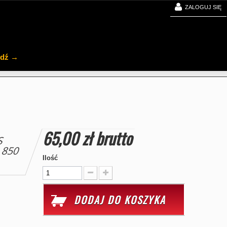
ZALOGUJ SIĘ
jdź →
65,00 zł
brutto
S
 850
Ilość
DODAJ DO KOSZYKA