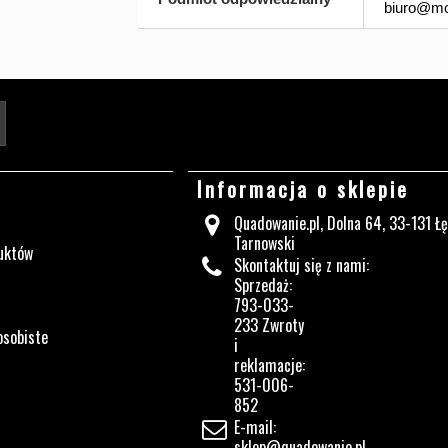
biuro@mo
Twój adres e-mail
Informacja o sklepie
Quadowanie.pl, Dolna 64, 33-131 Ł
Tarnowski
uktów
Skontaktuj się z nami:
Sprzedaż:
793-033-
233 Zwroty
osobiste
i
reklamacje:
531-006-
852
E-mail:
sklep@quadowanie.pl