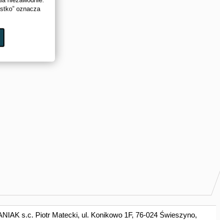
ała niezawodnie.
ystko” oznacza
AK s.c. Piotr Matecki, ul. Konikowo 1F, 76-024 Świeszyno,