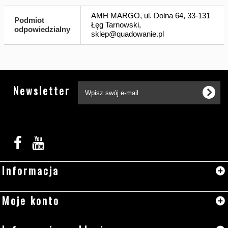
AMH MARGO, ul. Dolna 64, 33-131
Podmiot
Łęg Tarnowski,
odpowiedzialny
sklep@quadowanie.pl
Tw
Newsletter
Informacja
Moje konto