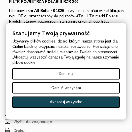
FILTR POWIETRZA POLARIS RZR 200
Filtr powietrza
All Balls 48-1026
to wysokiej jakości wkład filtrujący
typu OEM, przeznaczony do pojazdów ATV i UTV marki Polaris.
Produkt stanowi bezpośredni zamiennik oryginalnego filtra,
zapewniając skuteczną ochronę silnika przed kurzem, piaskiem i
Szanujemy Twoją prywatność
innymi zanieczyszczeniami.
Filtr wykonany jest z wysokiej jakości materiału papierowego
Używamy plików cookies, dzięki którym nasza strona jest dla
(celulozowego), który gwarantuje optymalny przepływ powietrza przy
Ciebie bardziej przyjazna i działa niezawodnie. Pozwalają one
jednoczesnym zachowaniu bardzo dobrej skuteczności filtracji.
również dopasować treści i reklamy do Twoich zainteresowań.
Dzięki temu silnik pracuje równo, zachowuje pełną moc i jest lepiej
„Akceptuj wszystko” oznacza Twoją zgodę na nasze używanie
chroniony przed zużyciem.
plików cookie.
Zalety produktu:
Dostosuj
wysokiej jakości zamiennik OEM
skuteczna filtracja powietrza
Odrzuć wszystko
optymalny przepływ powietrza do silnika
solidne wykonanie i trwałość
łatwy montaż – idealne dopasowanie
Akceptuj wszystko
1
Przedmiot
Wyślij do znajomego
Drukuj