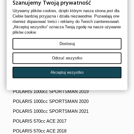
Szanujemy Twoją prywatność
POLARIS 1000cc RANGER 2020
Używamy plików cookies, dzięki którym nasza strona jest dla
POLARIS 1000cc RANGER 2021
Ciebie bardziej przyjazna i działa niezawodnie. Pozwalają one
również dopasować treści i reklamy do Twoich zainteresowań.
POLARIS 570cc SPORTSMAN 2018
„Akceptuj wszystko” oznacza Twoją zgodę na nasze używanie
POLARIS 570cc SPORTSMAN 2019
plików cookie.
POLARIS 570cc SPORTSMAN 2020
Dostosuj
POLARIS 570cc SPORTSMAN 2021
Odrzuć wszystko
POLARIS 1000cc SCRAMBLER 2020
POLARIS 1000cc SCRAMBLER 2021
Akceptuj wszystko
POLARIS 1000cc SPORTSMAN 2018
POLARIS 1000cc SPORTSMAN 2019
POLARIS 1000cc SPORTSMAN 2020
POLARIS 1000cc SPORTSMAN 2021
POLARIS 570cc ACE 2017
POLARIS 570cc ACE 2018