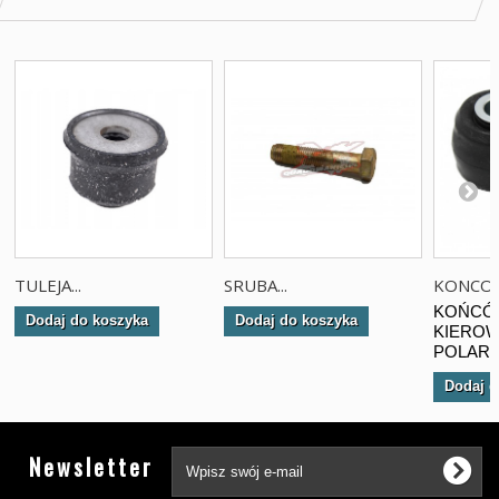
TULEJA...
SRUBA...
KONCOW
KOŃCÓ
Dodaj do koszyka
Dodaj do koszyka
KIERO
POLARI
Dodaj d
Tw
Newsletter