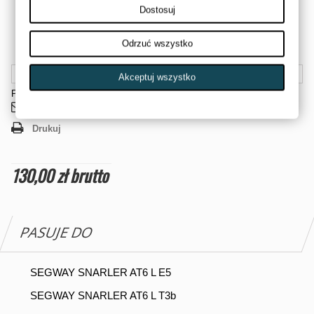
ORYGINALNY ŚLIZG WARIATORA SEGWAY SNARLER AT6
Dostosuj
SEGWAY OE#
F01-E102012-000-00
Odrzuć wszystko
Akceptuj wszystko
Powiadom mnie kiedy będzie dostępny
Wyślij do znajomego
Drukuj
130,00 zł
brutto
PASUJE DO
SEGWAY SNARLER AT6 L E5
SEGWAY SNARLER AT6 L T3b