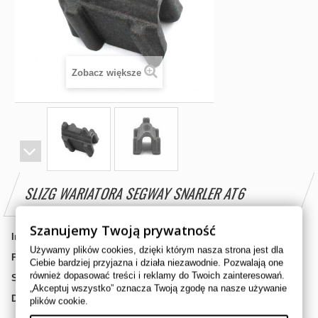
Zobacz większe
SLIZG WARIATORA SEGWAY SNARLER AT6
Szanujemy Twoją prywatność
Indeks:
F01-E102012-000-00
Używamy plików cookies, dzięki którym nasza strona jest dla
Producent:
SEGWAY
Ciebie bardziej przyjazna i działa niezawodnie. Pozwalają one
również dopasować treści i reklamy do Twoich zainteresowań.
Stan:
Nowy produkt
„Akceptuj wszystko” oznacza Twoją zgodę na nasze używanie
Dostępność:
Oczekiwanie na dostawę
plików cookie.