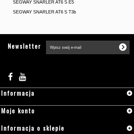
SEGWAY SNARLER AT6 S E5
SEGWAY SNARLER AT6 S T3b
Tw
Newsletter
Informacja
Moje konto
Informacja o sklepie