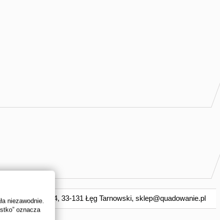
O, ul. Dolna 64, 33-131 Łęg Tarnowski,
sklep@quadowanie.pl
ała niezawodnie.
ystko” oznacza