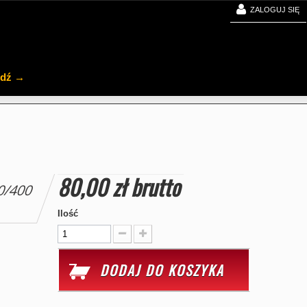
ZALOGUJ SIĘ
jdź →
80,00 zł
brutto
0/400
Ilość
DODAJ DO KOSZYKA