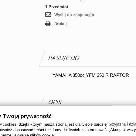
1
Przedmiot
Wyślij do znajomego
Drukuj
PASUJE DO
YAMAHA 350cc YFM 350 R RAPTOR
OPIS
 Twoją prywatność
Podmiot odpowiedzialny
AMH MARG
cookies, dzięki którym nasza strona jest dla Ciebie bardziej przyjazna i dzi
również dopasować treści i reklamy do Twoich zainteresowań. „Akceptuj wsz
 nasze używanie plików cookie.