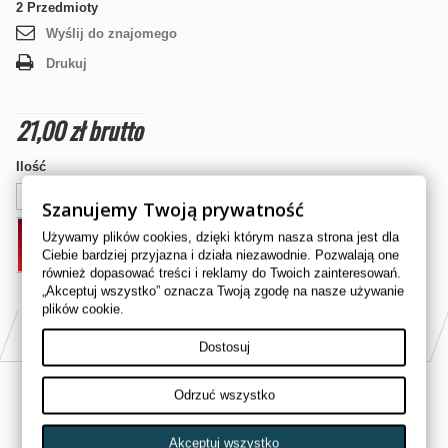
2
Przedmioty
Wyślij do znajomego
Drukuj
21,00 zł
brutto
Ilość
Szanujemy Twoją prywatność
Używamy plików cookies, dzięki którym nasza strona jest dla
DODAJ DO KOSZYKA
Ciebie bardziej przyjazna i działa niezawodnie. Pozwalają one
również dopasować treści i reklamy do Twoich zainteresowań.
„Akceptuj wszystko” oznacza Twoją zgodę na nasze używanie
plików cookie.
PASUJE DO
Dostosuj
YAMAHA 660cc YFM 660 R RAPTOR 2001
Odrzuć wszystko
YAMAHA 660cc YFM 660 R RAPTOR 2002
Akceptuj wszystko