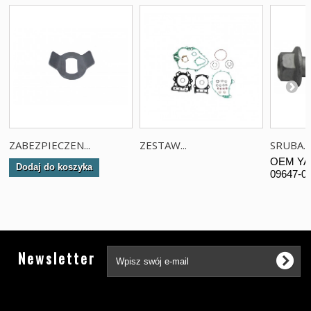
ZABEZPIECZEN...
ZESTAW...
SRUBA...
OEM YA
Dodaj do koszyka
09647-00
Tw
Newsletter