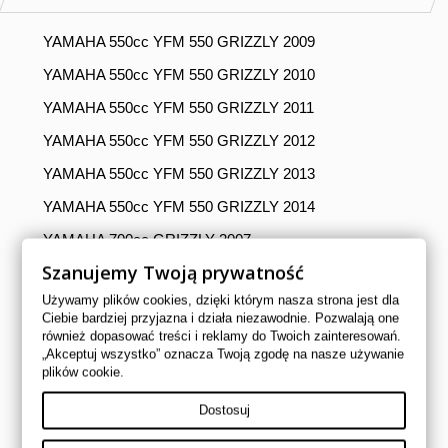
YAMAHA 550cc YFM 550 GRIZZLY 2009
YAMAHA 550cc YFM 550 GRIZZLY 2010
YAMAHA 550cc YFM 550 GRIZZLY 2011
YAMAHA 550cc YFM 550 GRIZZLY 2012
YAMAHA 550cc YFM 550 GRIZZLY 2013
YAMAHA 550cc YFM 550 GRIZZLY 2014
YAMAHA 700cc GRIZZLY 2007
Szanujemy Twoją prywatność
YAMAHA 700cc GRIZZLY 2008
Używamy plików cookies, dzięki którym nasza strona jest dla
YAMAHA 700cc GRIZZLY 2009
Ciebie bardziej przyjazna i działa niezawodnie. Pozwalają one
również dopasować treści i reklamy do Twoich zainteresowań.
YAMAHA 700cc GRIZZLY 2010
„Akceptuj wszystko” oznacza Twoją zgodę na nasze używanie
YAMAHA 700cc GRIZZLY 2011
plików cookie.
YAMAHA 700cc GRIZZLY 2012
Dostosuj
YAMAHA 700cc GRIZZLY 2013