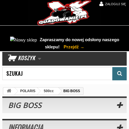
ZALOGUJ SIĘ
Zapraszamy do nowej odsłony naszego
sklepu!
Przejdź →
KOSZYK
Wyszukaj produkt
POLARIS
500cc
BIG BOSS
BIG BOSS
INFORMACJA