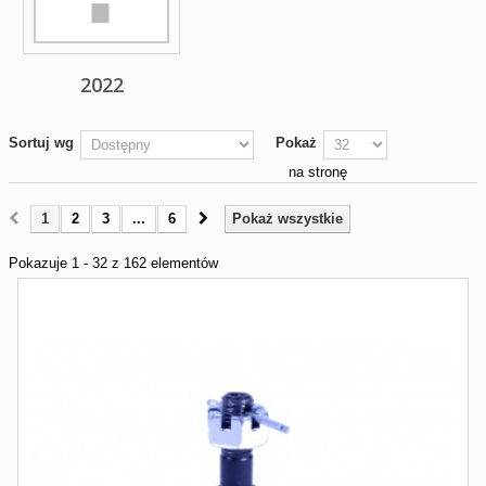
2022
Sortuj wg
Pokaż
na stronę
1
2
3
...
6
Pokaż wszystkie
Pokazuje 1 - 32 z 162 elementów