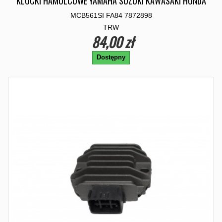
KLOCKI HAMULCOWE YAMAHA SUZUKI KAWASAKI HONDA
MCB561SI FA84 7872898
TRW
84,00 zł
Dostępny