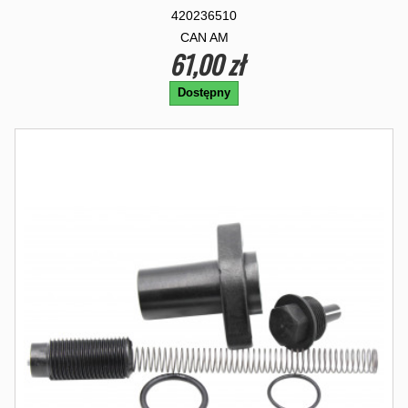
420236510
CAN AM
61,00 zł
Dostępny