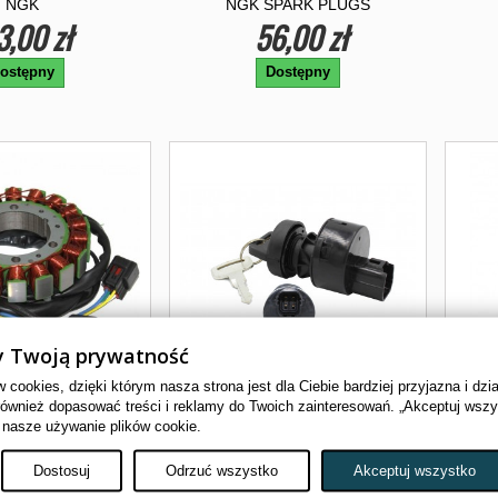
NGK
NGK SPARK PLUGS
3,00 zł
56,00 zł
ostępny
Dostępny
 Twoją prywatność
cookies, dzięki którym nasza strona jest dla Ciebie bardziej przyjazna i dzi
również dopasować treści i reklamy do Twoich zainteresowań. „Akceptuj wsz
 nasze używanie plików cookie.
Dostosuj
Odrzuć wszystko
Akceptuj wszystko
OR ARCTIC CAT
STACYJKA ARCTIC CAT 400