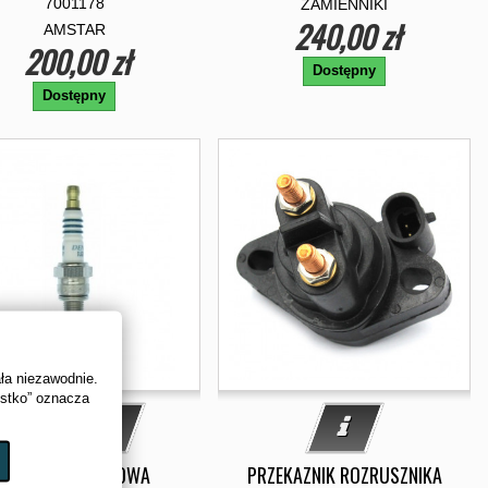
7001178
ZAMIENNIKI
240,00 zł
AMSTAR
200,00 zł
Dostępny
Dostępny
ała niezawodnie.
ystko” oznacza
ŚWIECA ZAPŁONOWA
PRZEKAZNIK ROZRUSZNIKA