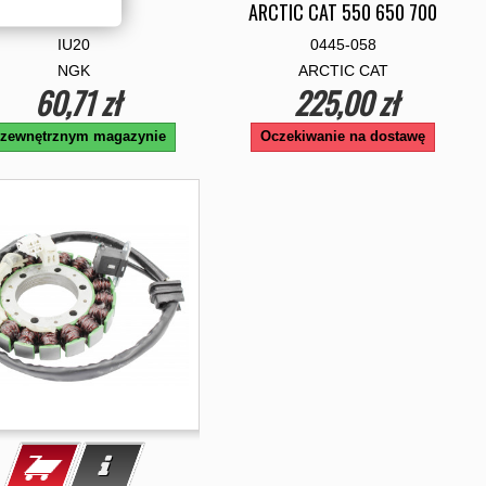
IRYDOWA
ARCTIC CAT 550 650 700
IU20
0445-058
NGK
ARCTIC CAT
60,71 zł
225,00 zł
zewnętrznym magazynie
Oczekiwanie na dostawę