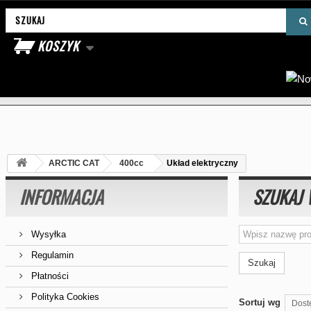
Wyszukaj produkt
KOSZYK
ARCTIC CAT
400cc
Układ elektryczny
INFORMACJA
SZUKAJ 
Wysyłka
Regulamin
Szukaj
Płatności
Polityka Cookies
Sortuj wg
Dost