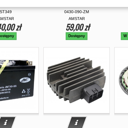
ZUKI LTF 500
500 650 700 1000
ST349
0430-090-ZM
AMSTAR
AMSTAR
0,00 zł
59,00 zł
ostępny
Dostępny
W 