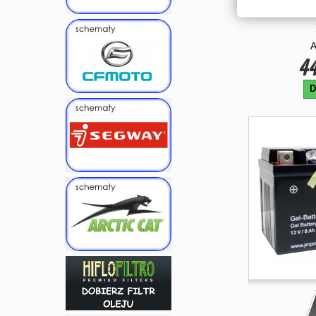
500 SU
44
D