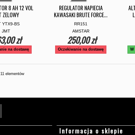
OR 8 AH 12 VOL
REGULATOR NAPIECIA
AL
T ZELOWY
KAWASAKI BRUTE FORCE...
L
 YTX9-BS
RR151
JMT
AMSTAR
3,00 zł
250,00 zł
nie na dostawę
Oczekiwanie na dostawę
W 
z 11 elementów
Twój adres e-mail
Informacja o sklepie