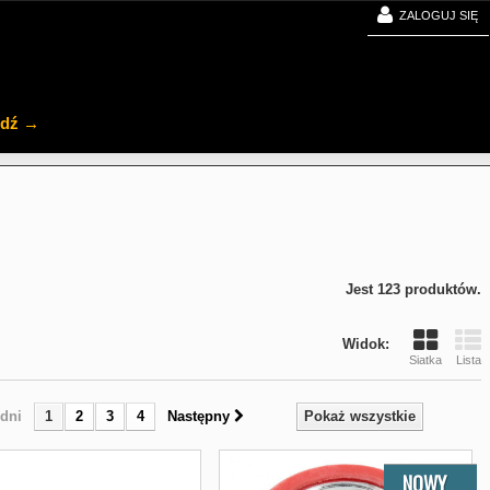
ZALOGUJ SIĘ
jdź →
Jest 123 produktów.
Widok:
Siatka
Lista
dni
1
2
3
4
Następny
Pokaż wszystkie
NOWY