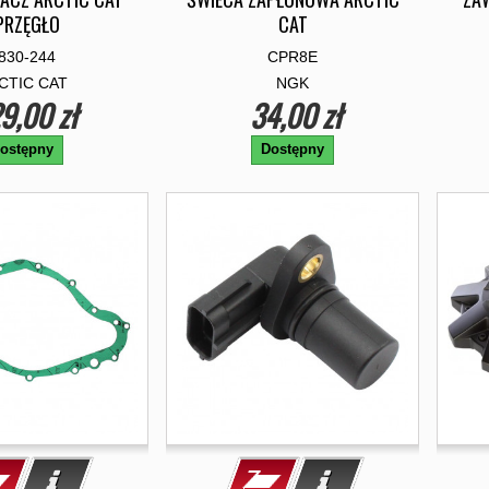
PRZĘGŁO
CAT
830-244
CPR8E
CTIC CAT
NGK
9,00 zł
34,00 zł
ostępny
Dostępny