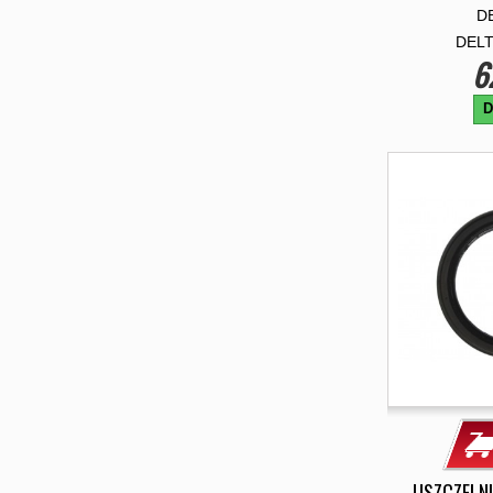
D
DELT
6
D
USZCZELNI