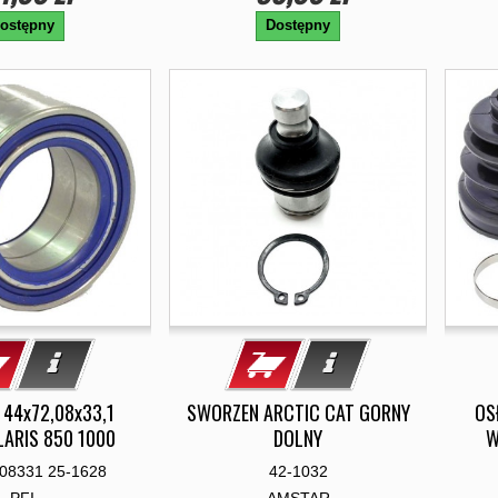
ostępny
Dostępny
 44x72,08x33,1
SWORZEN ARCTIC CAT GORNY
OS
LARIS 850 1000
DOLNY
W
08331 25-1628
42-1032