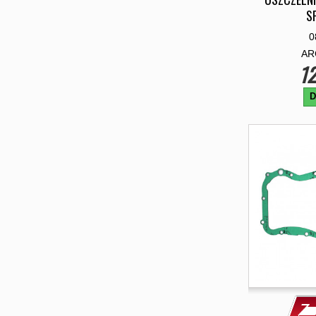
S
0
AR
12
D