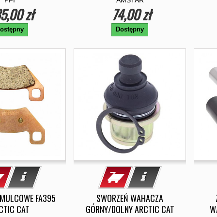
PFI
AMSTAR
5,00 zł
74,00 zł
ostępny
Dostępny
AMULCOWE FA395
SWORZEŃ WAHACZA
CTIC CAT
GÓRNY/DOLNY ARCTIC CAT
W