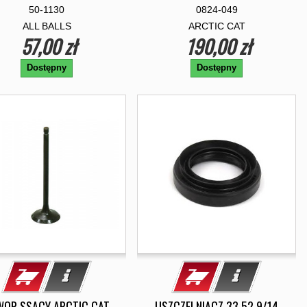
50-1130
0824-049
ALL BALLS
ARCTIC CAT
57,00 zł
190,00 zł
Dostępny
Dostępny
WOR SSACY ARCTIC CAT
USZCZELNIACZ 33 52 9/14