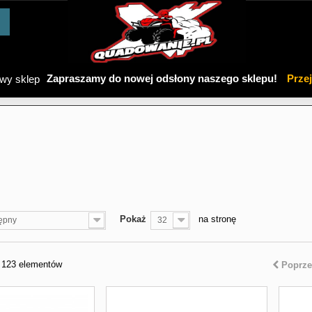
Zapraszamy do nowej odsłony naszego sklepu!
Prze
Pokaż
na stronę
ępny
32
z 123 elementów
Poprze