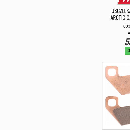
USCZELK
ARCTIC C
08
5
D