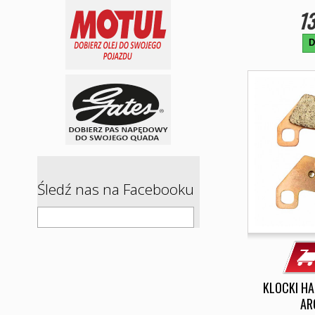
13
D
Śledź nas na Facebooku
KLOCKI H
AR