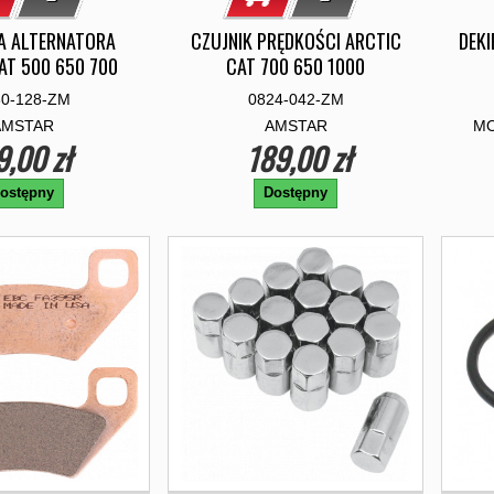
A ALTERNATORA
CZUJNIK PRĘDKOŚCI ARCTIC
DEKI
AT 500 650 700
CAT 700 650 1000
30-128-ZM
0824-042-ZM
AMSTAR
AMSTAR
MO
9,00 zł
189,00 zł
ostępny
Dostępny