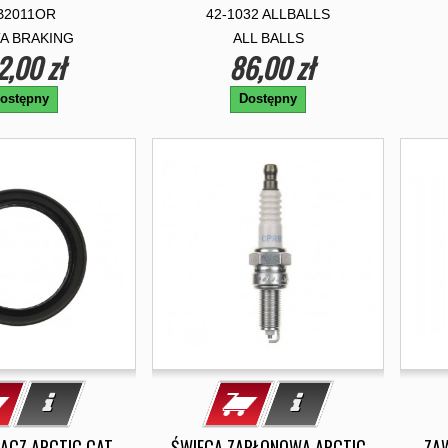
B2011OR
42-1032 ALLBALLS
A BRAKING
ALL BALLS
2,00 zł
86,00 zł
ostępny
Dostępny
ACZ ARCTIC CAT
ŚWIECA ZAPŁONOWA ARCTIC
ZA