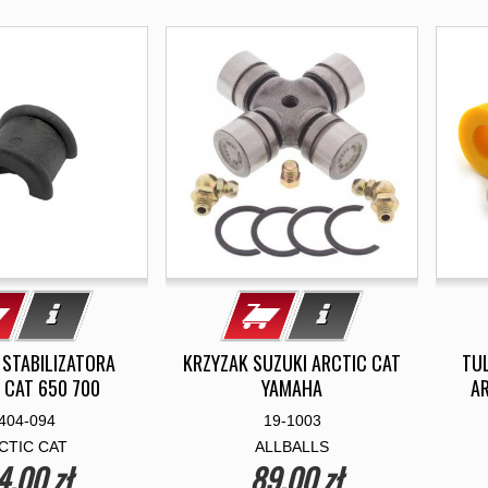
STABILIZATORA
KRZYZAK SUZUKI ARCTIC CAT
TUL
 CAT 650 700
YAMAHA
AR
404-094
19-1003
CTIC CAT
ALLBALLS
4,00 zł
89,00 zł