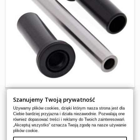
Szanujemy Twoją prywatność
Używamy plików cookies, dzięki którym nasza strona jest dla
ZESTAW NAPRAWCZY WAHACZA PRZEDNIEGO...
Ciebie bardziej przyjazna i działa niezawodnie. Pozwalają one
również dopasować treści i reklamy do Twoich zainteresowań.
50-1130
„Akceptuj wszystko” oznacza Twoją zgodę na nasze używanie
ALL BALLS
plików cookie.
57,00 zł