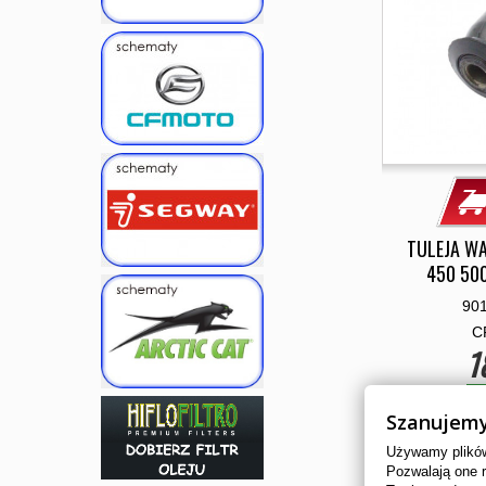
TULEJA W
450 50
90
C
1
D
Szanujemy
Używamy plików 
Pozwalają one 