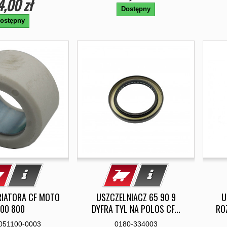
4,00 zł
Dostępny
ostępny
IATORA CF MOTO
USZCZELNIACZ 65 90 9
U
00 800
DYFRA TYL NA POLOS CF...
RO
051100-0003
0180-334003