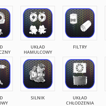
D
UKŁAD
FILTRY
CZNY
HAMULCOWY
D
SILNIK
UKŁAD
OWY
CHŁODZENIA