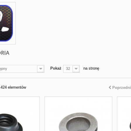
RIA
Pokaż
na stronę
ępny
32
z 424 elementów
Poprzedni