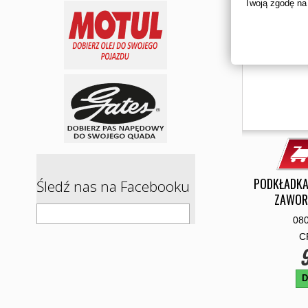
Twoją zgodę na
PODKŁADKA
Śledź nas na Facebooku
ZAWOR
08
C
9
D