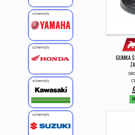
GUMKA Ś
Z
08
C
9
D