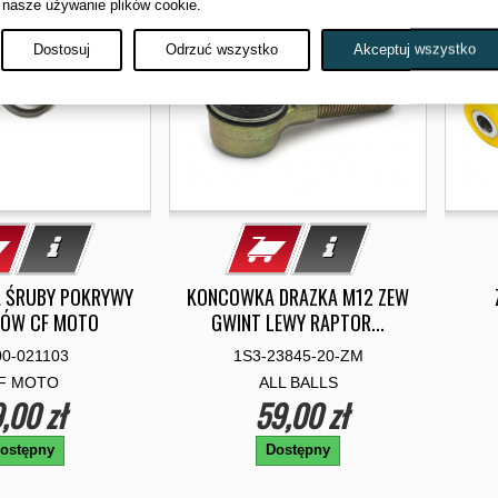
 nasze używanie plików cookie.
Dostosuj
Odrzuć wszystko
Akceptuj wszystko
 ŚRUBY POKRYWY
KONCOWKA DRAZKA M12 ZEW
ÓW CF MOTO
GWINT LEWY RAPTOR...
00-021103
1S3-23845-20-ZM
F MOTO
ALL BALLS
,00 zł
59,00 zł
ostępny
Dostępny