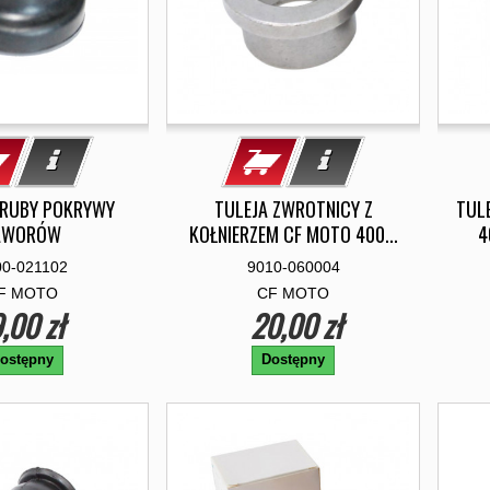
RUBY POKRYWY
TULEJA ZWROTNICY Z
TUL
AWORÓW
KOŁNIERZEM CF MOTO 400...
4
00-021102
9010-060004
F MOTO
CF MOTO
,00 zł
20,00 zł
ostępny
Dostępny