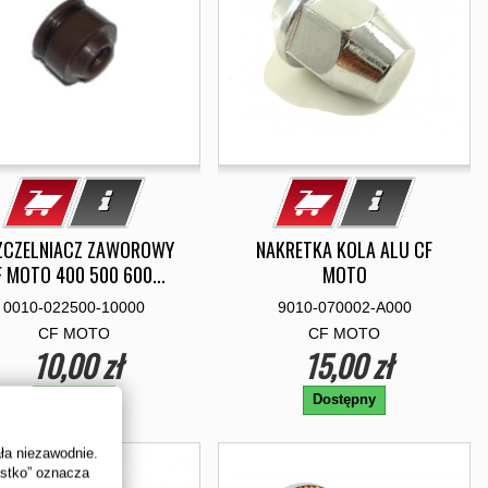
ZCZELNIACZ ZAWOROWY
NAKRETKA KOLA ALU CF
 MOTO 400 500 600...
MOTO
0010-022500-10000
9010-070002-A000
CF MOTO
CF MOTO
10,00 zł
15,00 zł
Dostępny
Dostępny
ała niezawodnie.
ystko” oznacza