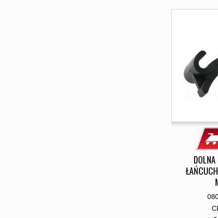
DOLNA
ŁAŃCUCH
08
C