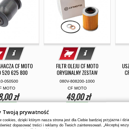
AHACZA CF MOTO
FILTR OLEJU CF MOTO
US
0 520 625 800
ORYGINALNY ZESTAW
CF
10-050500
080V-808200-1000
F MOTO
CF MOTO
8,00 zł
49,00 zł
ostępny
Dostępny
 Twoją prywatność
cookies, dzięki którym nasza strona jest dla Ciebie bardziej przyjazna i dzi
NOWY
również dopasować treści i reklamy do Twoich zainteresowań. „Akceptuj wsz