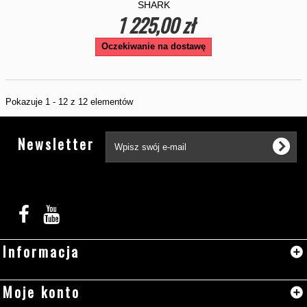
SHARK
1 225,00 zł
Oczekiwanie na dostawę
Pokazuje 1 - 12 z 12 elementów
Tw
Newsletter
Informacja
Moje konto