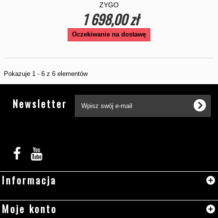
ZYGO
1 698,00 zł
Oczekiwanie na dostawę
Pokazuje 1 - 6 z 6 elementów
Tw
Newsletter
Informacja
Moje konto