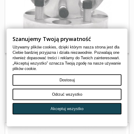
Szanujemy Twoją prywatność
Używamy plików cookies, dzięki którym nasza strona jest dla
Ciebie bardziej przyjazna i działa niezawodnie. Pozwalają one
również dopasować treści i reklamy do Twoich zainteresowań.
„Akceptuj wszystko” oznacza Twoją zgodę na nasze używanie
plików cookie.
DYSTANS 4/156 POLARIS RANGER RZR 1" M12x1.50
Dostosuj
02220406
HIGH LIFTER
Odrzuć wszystko
513,00 zł
Akceptuj wszystko
W zewnętrznym magazynie