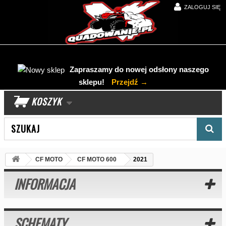
ZALOGUJ SIĘ
Zapraszamy do nowej odsłony naszego
sklepu!
Przejdź →
KOSZYK
Wyszukaj produkt
CF MOTO
CF MOTO 600
2021
INFORMACJA
SCHEMATY