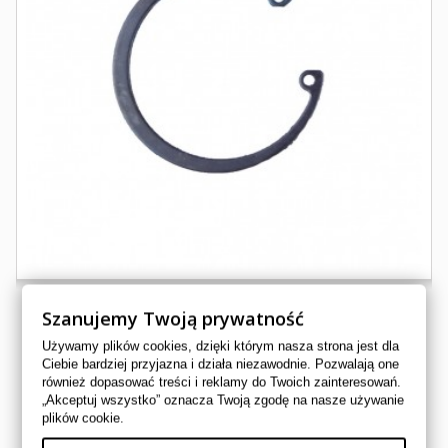
Szanujemy Twoją prywatność
Używamy plików cookies, dzięki którym nasza strona jest dla
ZABEZPIECZENIE PIASTY CF MOTO
Ciebie bardziej przyjazna i działa niezawodnie. Pozwalają one
również dopasować treści i reklamy do Twoich zainteresowań.
30800-05505
„Akceptuj wszystko” oznacza Twoją zgodę na nasze używanie
CF MOTO
plików cookie.
8,00 zł