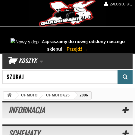
ZALOGUJ SIĘ
Zapraszamy do nowej odsłony naszego
sklepu!
Przejdź →
KOSZYK
Wyszukaj produkt
CF MOTO
CF MOTO 625
2006
INFORMACJA
SCHEMATY