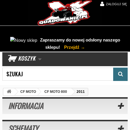
ZALOGUJ SIĘ
Zapraszamy do nowej odsłony naszego
sklepu!
Przejdź →
KOSZYK
Wyszukaj produkt
CF MOTO
CF MOTO 800
2011
INFORMACJA
SCHEMATY