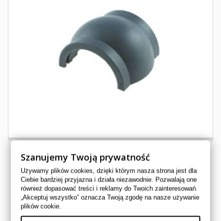
Szanujemy Twoją prywatność
Używamy plików cookies, dzięki którym nasza strona jest dla
PANEWKA KOLUMNY KIEROWNICY CF 450 520 550...
Ciebie bardziej przyjazna i działa niezawodnie. Pozwalają one
również dopasować treści i reklamy do Twoich zainteresowań.
7020-100602
„Akceptuj wszystko” oznacza Twoją zgodę na nasze używanie
CF MOTO
plików cookie.
27,00 zł