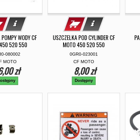
 POMPY WODY CF
USZCZELKA POD CYLINDER CF
PA
450 520 550
MOTO 450 520 550
0-080002
0GR0-023001
F MOTO
CF MOTO
6,00 zł
8,00 zł
ostępny
Dostępny