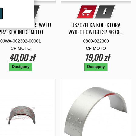
CZELNIACZ 35 61 9 WALU
USZCZELKA KOLEKTORA
PRZEKLADNI CF MOTO
WYDECHOWEGO 37 46 CF...
0JWA-062302-00001
0800-022300
CF MOTO
CF MOTO
40,00 zł
19,00 zł
Dostępny
Dostępny