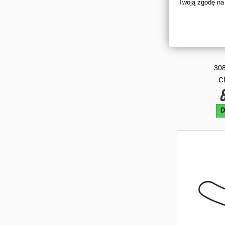
Twoją zgodę na
ZABEZPIEC
30
C
8
D