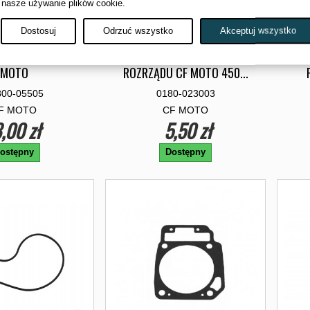
 nasze używanie plików cookie.
Dostosuj
Odrzuć wszystko
Akceptuj wszystko
ZENIE PIASTY CF
USZCZELKA NAPINACZA
USZ
MOTO
ROZRZĄDU CF MOTO 450...
800-05505
0180-023003
F MOTO
CF MOTO
,00 zł
5,50 zł
ostępny
Dostępny