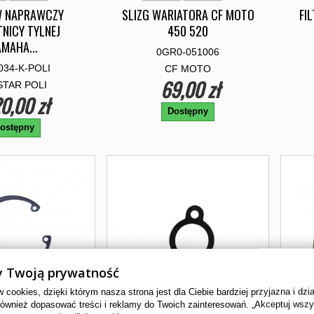
W NAPRAWCZY
SLIZG WARIATORA CF MOTO
FI
NICY TYLNEJ
450 520
AMAHA...
0GR0-051006
034-K-POLI
CF MOTO
69,00 zł
TAR POLI
0,00 zł
Dostępny
ostępny
 Twoją prywatność
cookies, dzięki którym nasza strona jest dla Ciebie bardziej przyjazna i dzi
również dopasować treści i reklamy do Twoich zainteresowań. „Akceptuj wsz