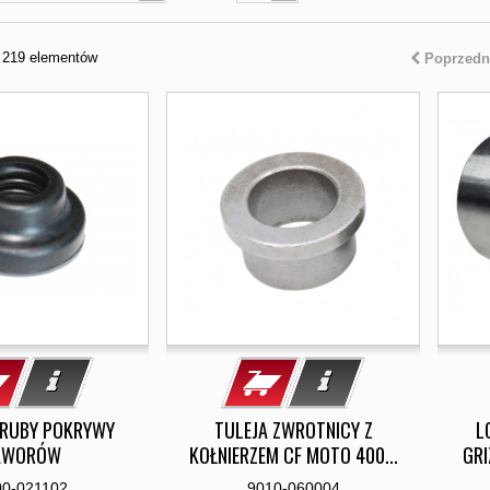
z 219 elementów
Poprzedn
RUBY POKRYWY
TULEJA ZWROTNICY Z
L
AWORÓW
KOŁNIERZEM CF MOTO 400...
GRI
00-021102
9010-060004