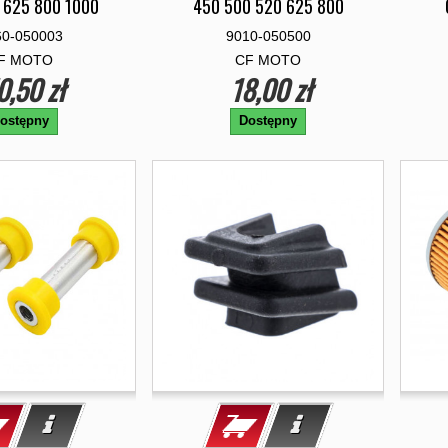
 625 800 1000
450 500 520 625 800
60-050003
9010-050500
F MOTO
CF MOTO
0,50 zł
18,00 zł
ostępny
Dostępny