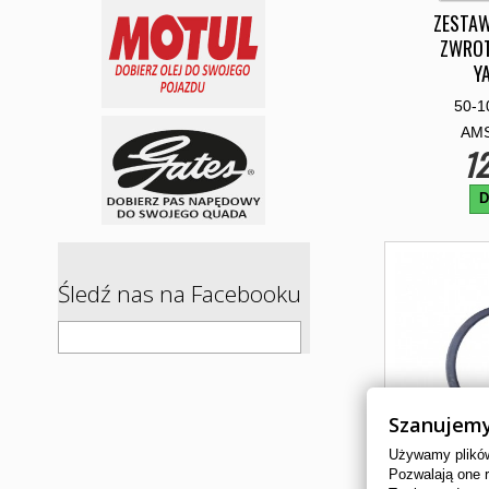
ZESTA
ZWROT
Y
50-1
AMS
12
D
Śledź nas na Facebooku
Szanujemy
Używamy plików 
Pozwalają one 