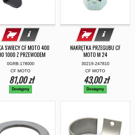
KA SWIECY CF MOTO 400
NAKRĘTKA PRZEGUBU CF
00 1000 Z PRZEWODEM
MOTO M 24
0GRB-178000
30219-247810
CF MOTO
CF MOTO
81,00 zł
43,00 zł
Dostępny
Dostępny