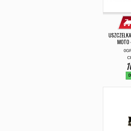
USZCZELKA
MOTO 
0GR
C
1
D