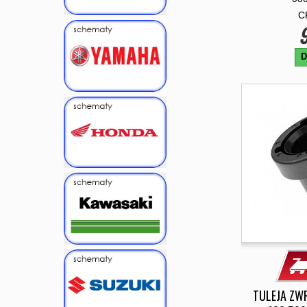
C
9
D
TULEJA ZW