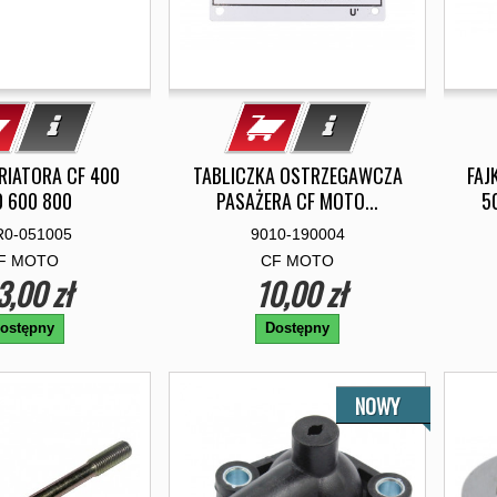
RIATORA CF 400
TABLICZKA OSTRZEGAWCZA
FAJ
 600 800
PASAŻERA CF MOTO...
5
0-051005
9010-190004
F MOTO
CF MOTO
3,00 zł
10,00 zł
ostępny
Dostępny
NOWY