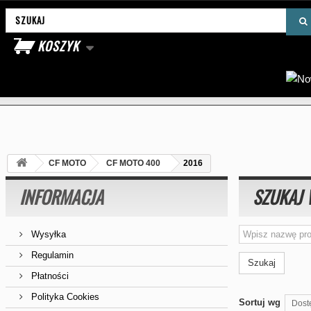
Wyszukaj produkt
KOSZYK
CF MOTO
CF MOTO 400
2016
INFORMACJA
SZUKAJ 
Wysyłka
Regulamin
Szukaj
Płatności
Polityka Cookies
Sortuj wg
Dost