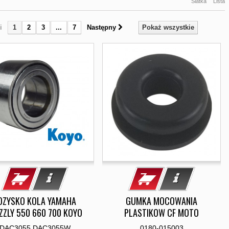
Siatka
Lista
i
1
2
3
...
7
Następny
Pokaż wszystkie
OZYSKO KOLA YAMAHA
GUMKA MOCOWANIA
ZZLY 550 660 700 KOYO
PLASTIKOW CF MOTO
DAC3055 DAC3055W
0180-015003