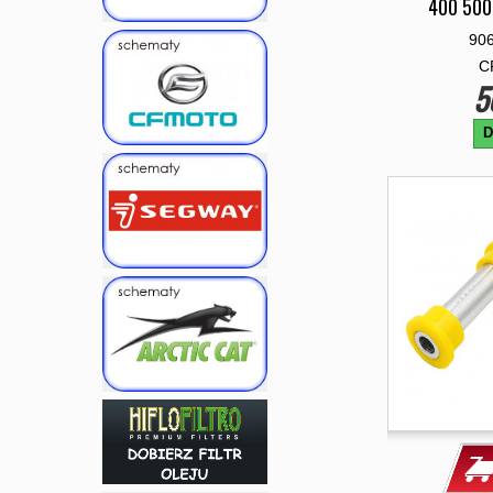
400 500
90
C
5
D