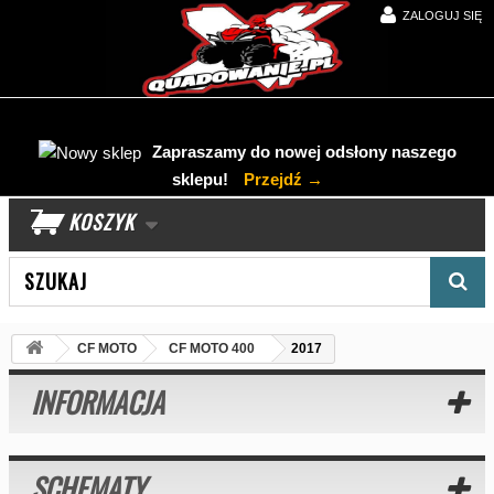
ZALOGUJ SIĘ
Zapraszamy do nowej odsłony naszego
sklepu!
Przejdź →
KOSZYK
Wyszukaj produkt
CF MOTO
CF MOTO 400
2017
INFORMACJA
SCHEMATY