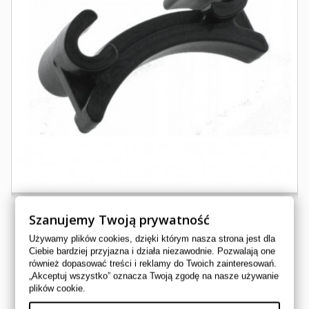
Szanujemy Twoją prywatność
Używamy plików cookies, dzięki którym nasza strona jest dla
DOLNA PROWADNICA ŁAŃCUCHA ROZRZĄDU CF MOTO...
Ciebie bardziej przyjazna i działa niezawodnie. Pozwalają one
również dopasować treści i reklamy do Twoich zainteresowań.
0800-011007
„Akceptuj wszystko” oznacza Twoją zgodę na nasze używanie
CF MOTO
plików cookie.
14,00 zł