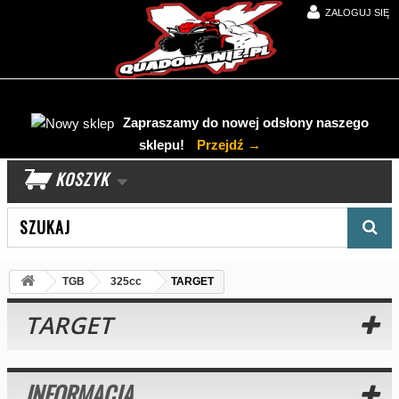
ZALOGUJ SIĘ
Zapraszamy do nowej odsłony naszego
sklepu!
Przejdź →
KOSZYK
Wyszukaj produkt
TGB
325cc
TARGET
TARGET
INFORMACJA