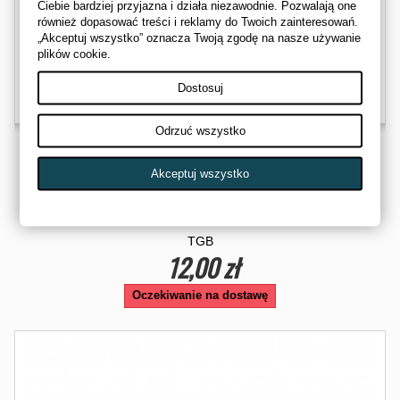
Ciebie bardziej przyjazna i działa niezawodnie. Pozwalają one
również dopasować treści i reklamy do Twoich zainteresowań.
„Akceptuj wszystko” oznacza Twoją zgodę na nasze używanie
plików cookie.
Dostosuj
Odrzuć wszystko
Akceptuj wszystko
ORING KOLUMNY KIEROWNICY TGB BLADE 250 425...
512722
TGB
12,00 zł
Oczekiwanie na dostawę