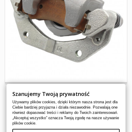
Szanujemy Twoją prywatność
Używamy plików cookies, dzięki którym nasza strona jest dla
ZACISK HAMULCOWY PRZEDNI PRAWY CF MOTO G3...
Ciebie bardziej przyjazna i działa niezawodnie. Pozwalają one
również dopasować treści i reklamy do Twoich zainteresowań.
9AWV-081400-9000
„Akceptuj wszystko” oznacza Twoją zgodę na nasze używanie
CF MOTO
plików cookie.
585,00 zł