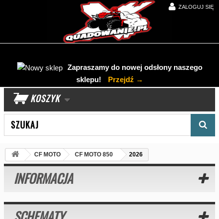
ZALOGUJ SIĘ
Zapraszamy do nowej odsłony naszego
sklepu!
Przejdź →
KOSZYK
Wyszukaj produkt
CF MOTO
CF MOTO 850
2026
INFORMACJA
SCHEMATY