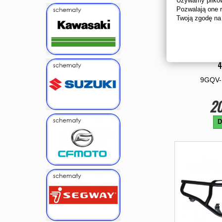
Pozwalają one 
Twoją zgodę na
PRZELACZN
4
9GQV-
20
D