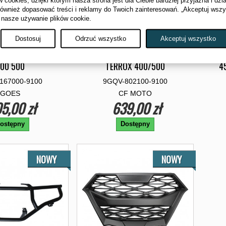
również dopasować treści i reklamy do Twoich zainteresowań. „Akceptuj wsz
 nasze używanie plików cookie.
Dostosuj
Odrzuć wszystko
Akceptuj wszystko
IK NAPEDOW GOES
ZDERZAK PRZEDNI GOES
K
00 500
TERROX 400/500
4
167000-9100
9GQV-802100-9100
GOES
CF MOTO
5,00 zł
639,00 zł
ostępny
Dostępny
NOWY
NOWY