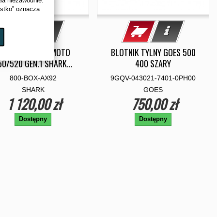
ystko” oznacza
UFER TYLNY CF MOTO
BLOTNIK TYLNY GOES 500
50/520 GEN.1 SHARK...
400 SZARY
800-BOX-AX92
9GQV-043021-7401-0PH00
SHARK
GOES
1 120,00 zł
750,00 zł
Dostępny
Dostępny