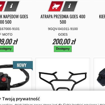
IK NAPEDOW GOES
ATRAPA PRZEDNIA GOES 400
KIE
00 500
500
167000-9101
9GQV-041011-9100
F MOTO
GOES
9,00 zł
200,00 zł
ostępny
Dostępny
NOWY
 Twoją prywatność
cookies, dzięki którym nasza strona jest dla Ciebie bardziej przyjazna i dzi