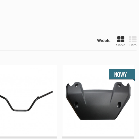
Widok:
Siatka
Lista
NOWY