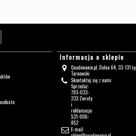
Twój adres e-mail
Informacja o sklepie
Quadowanie.pl, Dolna 64, 33-131 Ł
Tarnowski
uktów
Skontaktuj się z nami:
Sprzedaż:
793-033-
233 Zwroty
osobiste
i
reklamacje:
531-006-
852
E-mail:
sklep@quadowanie.pl