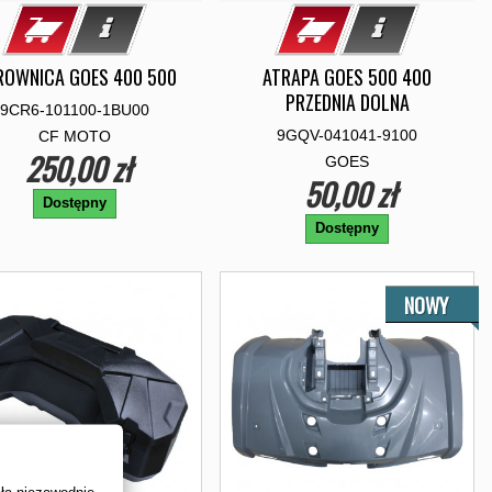
ROWNICA GOES 400 500
ATRAPA GOES 500 400
PRZEDNIA DOLNA
9CR6-101100-1BU00
9GQV-041041-9100
CF MOTO
250,00 zł
GOES
50,00 zł
Dostępny
Dostępny
NOWY
ała niezawodnie.