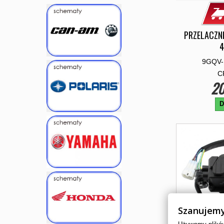
PRZELACZN
4
9GQV-
C
20
D
Szanujemy
Używamy plików 