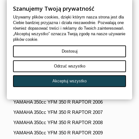
Szanujemy Twoją prywatność
YAMAHA 350cc YFM 350 WOLVERINE 2001
Używamy plików cookies, dzięki którym nasza strona jest dla
YAMAHA 350cc YFM 350 WOLVERINE 2002
Ciebie bardziej przyjazna i działa niezawodnie. Pozwalają one
również dopasować treści i reklamy do Twoich zainteresowań.
YAMAHA 350cc YFM 350 WOLVERINE 2003
„Akceptuj wszystko” oznacza Twoją zgodę na nasze używanie
plików cookie.
YAMAHA 350cc YFM 350 WOLVERINE 2004
YAMAHA 350cc YFM 350 WOLVERINE 2005
Dostosuj
YAMAHA 350cc YFM 350 WOLVERINE 2006
Odrzuć wszystko
YAMAHA 350cc YFM 350 WOLVERINE 2007
Akceptuj wszystko
YAMAHA 350cc YFM 350 WOLVERINE 2008
YAMAHA 350cc YFM 350 R RAPTOR 2005
YAMAHA 350cc YFM 350 R RAPTOR 2006
YAMAHA 350cc YFM 350 R RAPTOR 2007
YAMAHA 350cc YFM 350 R RAPTOR 2008
YAMAHA 350cc YFM 350 R RAPTOR 2009