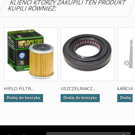
KLIENCI KTÓRZY ZAKUPILI TEN PRODUKT
KUPILI RÓWNIEŻ:
HIFLO FILTR...
USZCZELNIACZ...
ŁAŃCUCH
Dodaj do koszyka
Dodaj do koszyka
Dodaj d
Tw