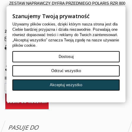
ZESTAW NAPRAWCZY DYFRA PRZEDNIEGO POLARIS RZR 800
S
Szanujemy Twoją prywatność
ALL BALLS OEM# 25-2077
Używamy plików cookies, dzięki którym nasza strona jest dla
Ciebie bardziej przyjazna i działa niezawodnie. Pozwalają one
2
Przedmioty
również dopasować treści i reklamy do Twoich zainteresowań.
Wyślij do znajomego
„Akceptuj wszystko” oznacza Twoją zgodę na nasze używanie
plików cookie.
Drukuj
Dostosuj
369,00 zł
brutto
Odrzuć wszystko
Ilość
Akceptuj wszystko
DODAJ DO KOSZYKA
PASUJE DO