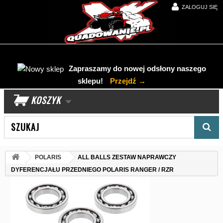
ZALOGUJ SIĘ
Zapraszamy do nowej odsłony naszego
sklepu!
Przejdź →
KOSZYK
Wyszukaj produkt
POLARIS
ALL BALLS ZESTAW NAPRAWCZY
DYFERENCJAŁU PRZEDNIEGO POLARIS RANGER / RZR