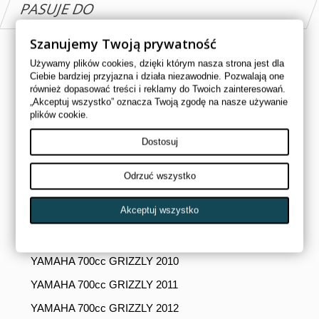
PASUJE DO
Szanujemy Twoją prywatność
YAMAHA 550cc YFM 550 GRIZZLY 2009
Używamy plików cookies, dzięki którym nasza strona jest dla
YAMAHA 550cc YFM 550 GRIZZLY 2010
Ciebie bardziej przyjazna i działa niezawodnie. Pozwalają one
również dopasować treści i reklamy do Twoich zainteresowań.
YAMAHA 550cc YFM 550 GRIZZLY 2011
„Akceptuj wszystko” oznacza Twoją zgodę na nasze używanie
plików cookie.
YAMAHA 550cc YFM 550 GRIZZLY 2012
Dostosuj
YAMAHA 550cc YFM 550 GRIZZLY 2013
YAMAHA 550cc YFM 550 GRIZZLY 2014
Odrzuć wszystko
YAMAHA 700cc GRIZZLY 2007
Akceptuj wszystko
YAMAHA 700cc GRIZZLY 2008
YAMAHA 700cc GRIZZLY 2009
YAMAHA 700cc GRIZZLY 2010
YAMAHA 700cc GRIZZLY 2011
YAMAHA 700cc GRIZZLY 2012