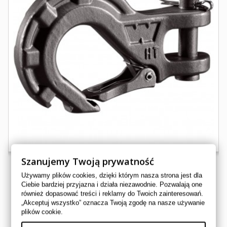
Szanujemy Twoją prywatność
Używamy plików cookies, dzięki którym nasza strona jest dla
Ciebie bardziej przyjazna i działa niezawodnie. Pozwalają one
HAK DO WCIAGARKI WARN EPIC CZARNY
również dopasować treści i reklamy do Twoich zainteresowań.
„Akceptuj wszystko” oznacza Twoją zgodę na nasze używanie
45050551
plików cookie.
WARN