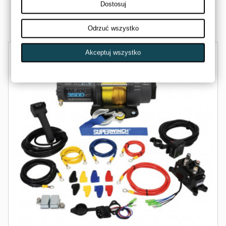
305,00 zł
Dostosuj
Dostępny
Odrzuć wszystko
Akceptuj wszystko